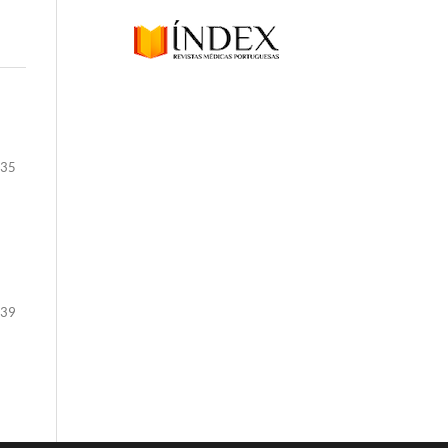
-35
-39