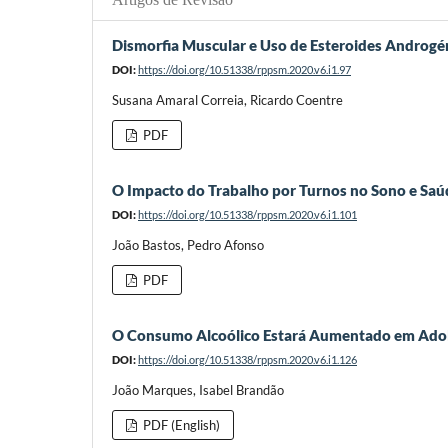
Dismorfia Muscular e Uso de Esteroides Androgé
DOI:
https://doi.org/10.51338/rppsm.2020.v6.i1.97
Susana Amaral Correia, Ricardo Coentre
PDF
O Impacto do Trabalho por Turnos no Sono e Saú
DOI:
https://doi.org/10.51338/rppsm.2020.v6.i1.101
João Bastos, Pedro Afonso
PDF
O Consumo Alcoólico Estará Aumentado em Adol
DOI:
https://doi.org/10.51338/rppsm.2020.v6.i1.126
João Marques, Isabel Brandão
PDF (English)