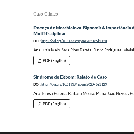
Caso Clínico
Doença de Marchiafava‑Bignami: A Importância 
Multidisciplinar
DOI:
https://doi.org/10.51338/rppsm.2020.v6.i1.120
Ana Luzia Melo, Sara Pires Barata, David Rodrigues, Mada
PDF (English)
Síndrome de Ekbom: Relato de Caso
DOI:
https://doi.org/10.51338/rppsm.2020.v6.i1.123
Ana Teresa Pereira, Bárbara Moura, Maria João Neves , P
PDF (English)