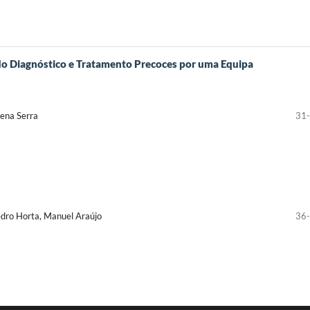
do Diagnóstico e Tratamento Precoces por uma Equipa
lena Serra
31
edro Horta, Manuel Araújo
36