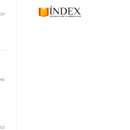
-39
-46
-52