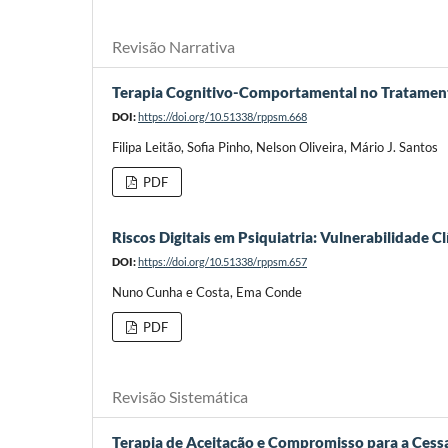
Revisão Narrativa
Terapia Cognitivo-Comportamental no Tratament
DOI:
https://doi.org/10.51338/rppsm.668
Filipa Leitão, Sofia Pinho, Nelson Oliveira, Mário J. Santos
PDF
Riscos Digitais em Psiquiatria: Vulnerabilidade Cl
DOI:
https://doi.org/10.51338/rppsm.657
Nuno Cunha e Costa, Ema Conde
PDF
Revisão Sistemática
Terapia de Aceitação e Compromisso para a Cess