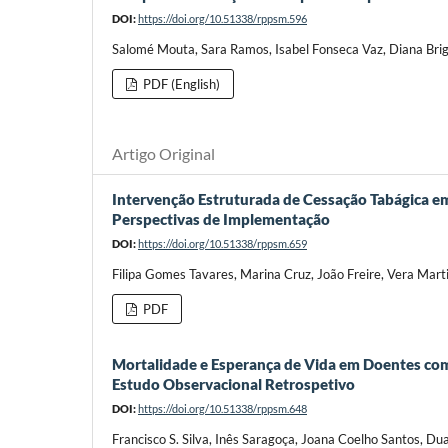
DOI:
https://doi.org/10.51338/rppsm.596
Salomé Mouta, Sara Ramos, Isabel Fonseca Vaz, Diana Bri
PDF (English)
Artigo Original
Intervenção Estruturada de Cessação Tabágica em
Perspectivas de Implementação
DOI:
https://doi.org/10.51338/rppsm.659
Filipa Gomes Tavares, Marina Cruz, João Freire, Vera Mar
PDF
Mortalidade e Esperança de Vida em Doentes com
Estudo Observacional Retrospetivo
DOI:
https://doi.org/10.51338/rppsm.648
Francisco S. Silva, Inês Saragoça, Joana Coelho Santos, D