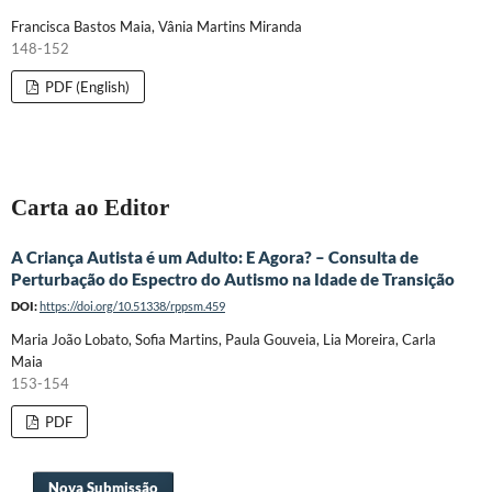
Francisca Bastos Maia, Vânia Martins Miranda
148-152
PDF (English)
Carta ao Editor
A Criança Autista é um Adulto: E Agora? – Consulta de
Perturbação do Espectro do Autismo na Idade de Transição
DOI:
https://doi.org/10.51338/rppsm.459
Maria João Lobato, Sofia Martins, Paula Gouveia, Lia Moreira, Carla
Maia
153-154
PDF
Nova Submissão