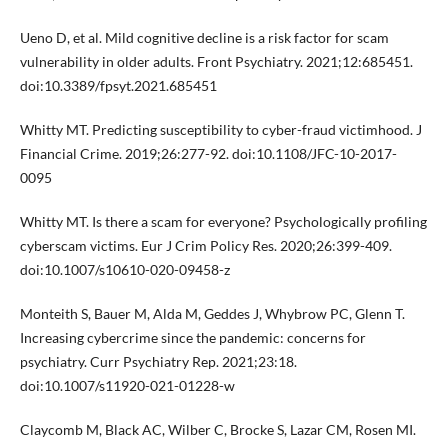
Ueno D, et al. Mild cognitive decline is a risk factor for scam
vulnerability in older adults. Front Psychiatry. 2021;12:685451.
doi:10.3389/fpsyt.2021.685451
Whitty MT. Predicting susceptibility to cyber-fraud victimhood. J
Financial Crime. 2019;26:277-92. doi:10.1108/JFC-10-2017-
0095
Whitty MT. Is there a scam for everyone? Psychologically profiling
cyberscam victims. Eur J Crim Policy Res. 2020;26:399-409.
doi:10.1007/s10610-020-09458-z
Monteith S, Bauer M, Alda M, Geddes J, Whybrow PC, Glenn T.
Increasing cybercrime since the pandemic: concerns for
psychiatry. Curr Psychiatry Rep. 2021;23:18.
doi:10.1007/s11920-021-01228-w
Claycomb M, Black AC, Wilber C, Brocke S, Lazar CM, Rosen MI.