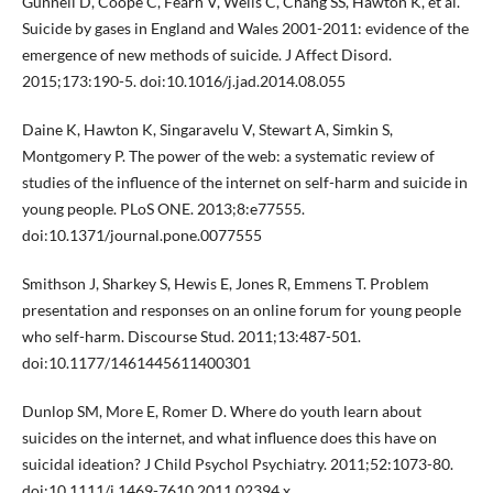
Gunnell D, Coope C, Fearn V, Wells C, Chang SS, Hawton K, et al.
Suicide by gases in England and Wales 2001-2011: evidence of the
emergence of new methods of suicide. J Affect Disord.
2015;173:190-5. doi:10.1016/j.jad.2014.08.055
Daine K, Hawton K, Singaravelu V, Stewart A, Simkin S,
Montgomery P. The power of the web: a systematic review of
studies of the influence of the internet on self-harm and suicide in
young people. PLoS ONE. 2013;8:e77555.
doi:10.1371/journal.pone.0077555
Smithson J, Sharkey S, Hewis E, Jones R, Emmens T. Problem
presentation and responses on an online forum for young people
who self-harm. Discourse Stud. 2011;13:487-501.
doi:10.1177/1461445611400301
Dunlop SM, More E, Romer D. Where do youth learn about
suicides on the internet, and what influence does this have on
suicidal ideation? J Child Psychol Psychiatry. 2011;52:1073-80.
doi:10.1111/j.1469-7610.2011.02394.x