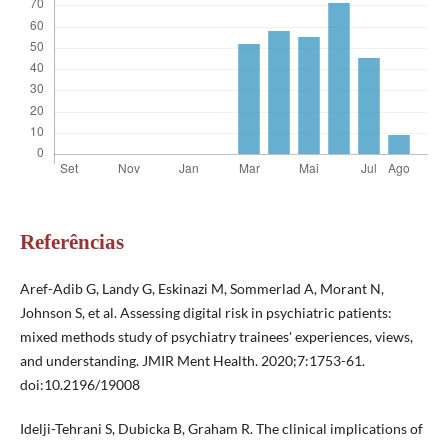
Referências
Aref-Adib G, Landy G, Eskinazi M, Sommerlad A, Morant N,
Johnson S, et al. Assessing digital risk in psychiatric patients:
mixed methods study of psychiatry trainees' experiences, views,
and understanding. JMIR Ment Health. 2020;7:1753-61.
doi:10.2196/19008
Idelji-Tehrani S, Dubicka B, Graham R. The clinical implications of