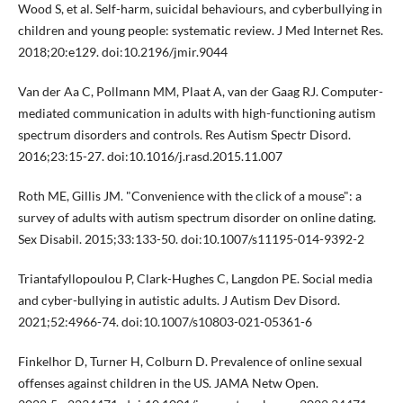
Wood S, et al. Self-harm, suicidal behaviours, and cyberbullying in
children and young people: systematic review. J Med Internet Res.
2018;20:e129. doi:10.2196/jmir.9044
Van der Aa C, Pollmann MM, Plaat A, van der Gaag RJ. Computer-
mediated communication in adults with high-functioning autism
spectrum disorders and controls. Res Autism Spectr Disord.
2016;23:15-27. doi:10.1016/j.rasd.2015.11.007
Roth ME, Gillis JM. "Convenience with the click of a mouse": a
survey of adults with autism spectrum disorder on online dating.
Sex Disabil. 2015;33:133-50. doi:10.1007/s11195-014-9392-2
Triantafyllopoulou P, Clark-Hughes C, Langdon PE. Social media
and cyber-bullying in autistic adults. J Autism Dev Disord.
2021;52:4966-74. doi:10.1007/s10803-021-05361-6
Finkelhor D, Turner H, Colburn D. Prevalence of online sexual
offenses against children in the US. JAMA Netw Open.