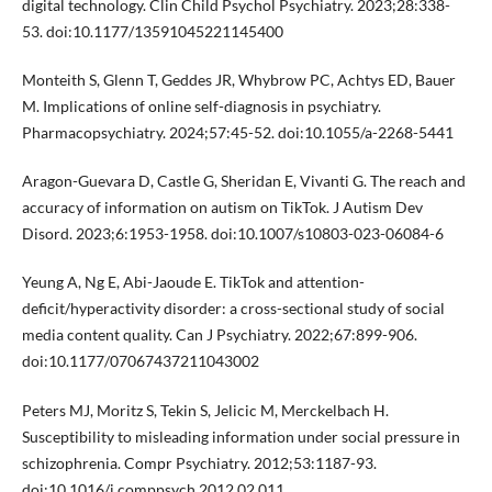
digital technology. Clin Child Psychol Psychiatry. 2023;28:338-
53. doi:10.1177/13591045221145400
Monteith S, Glenn T, Geddes JR, Whybrow PC, Achtys ED, Bauer
M. Implications of online self-diagnosis in psychiatry.
Pharmacopsychiatry. 2024;57:45-52. doi:10.1055/a-2268-5441
Aragon-Guevara D, Castle G, Sheridan E, Vivanti G. The reach and
accuracy of information on autism on TikTok. J Autism Dev
Disord. 2023;6:1953-1958. doi:10.1007/s10803-023-06084-6
Yeung A, Ng E, Abi-Jaoude E. TikTok and attention-
deficit/hyperactivity disorder: a cross-sectional study of social
media content quality. Can J Psychiatry. 2022;67:899-906.
doi:10.1177/07067437211043002
Peters MJ, Moritz S, Tekin S, Jelicic M, Merckelbach H.
Susceptibility to misleading information under social pressure in
schizophrenia. Compr Psychiatry. 2012;53:1187-93.
doi:10.1016/j.comppsych.2012.02.011