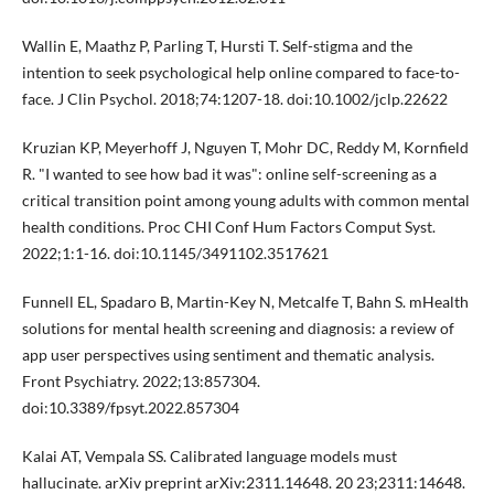
Wallin E, Maathz P, Parling T, Hursti T. Self-stigma and the
intention to seek psychological help online compared to face-to-
face. J Clin Psychol. 2018;74:1207-18. doi:10.1002/jclp.22622
Kruzian KP, Meyerhoff J, Nguyen T, Mohr DC, Reddy M, Kornfield
R. "I wanted to see how bad it was": online self-screening as a
critical transition point among young adults with common mental
health conditions. Proc CHI Conf Hum Factors Comput Syst.
2022;1:1-16. doi:10.1145/3491102.3517621
Funnell EL, Spadaro B, Martin-Key N, Metcalfe T, Bahn S. mHealth
solutions for mental health screening and diagnosis: a review of
app user perspectives using sentiment and thematic analysis.
Front Psychiatry. 2022;13:857304.
doi:10.3389/fpsyt.2022.857304
Kalai AT, Vempala SS. Calibrated language models must
hallucinate. arXiv preprint arXiv:2311.14648. 20 23;2311:14648.