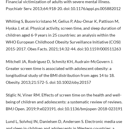
Financial victimization of adults with severe mental illness.
Psychiatr Serv. 2013;64:918-20. doi:10.1176/appi.ps.005882012
Whiting S, Buonricristano M, Gelius P, Abu-Omar K, Pattison M,
Hyska J, et al. Physical activity, screen time, and sleep duration of
children aged 6-9 years in 25 countries: an analysis within the
WHO European Childhood Obesity Surveillance Initiative (COSI)
2015-2017. Obes Facts. 2021;14:32-44. doi:10.1159/000511263
Mitchell JA, Rodriguez D, Schmitz KH, Audrain-McGovern J.
Greater screen time is associated with adolescent obesity: a
longitudinal study of the BMI distribution from ages 14 to 18.
Obesity. 2013;21:572-5. doi:10.1002/oby.20157
Stiglic N, Viner RM. Effects of screen time on the health and well-
being of children and adolescents: a systematic review of reviews.
BMJ Open. 2019;9:e023191. doi:10.1136/bmjopen-2018-023191
Lund L, Solvhoj IN, Danielsen D, Andersen S. Electronic media use
and sleep in children and adolescents in Western countries: a