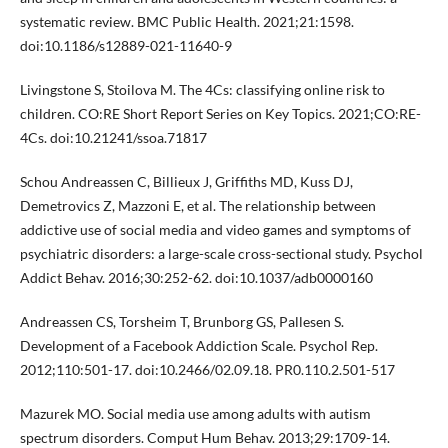
systematic review. BMC Public Health. 2021;21:1598.
doi:10.1186/s12889-021-11640-9
Livingstone S, Stoilova M. The 4Cs: classifying online risk to
children. CO:RE Short Report Series on Key Topics. 2021;CO:RE-
4Cs. doi:10.21241/ssoa.71817
Schou Andreassen C, Billieux J, Griffiths MD, Kuss DJ,
Demetrovics Z, Mazzoni E, et al. The relationship between
addictive use of social media and video games and symptoms of
psychiatric disorders: a large-scale cross-sectional study. Psychol
Addict Behav. 2016;30:252-62. doi:10.1037/adb0000160
Andreassen CS, Torsheim T, Brunborg GS, Pallesen S.
Development of a Facebook Addiction Scale. Psychol Rep.
2012;110:501-17. doi:10.2466/02.09.18. PR0.110.2.501-517
Mazurek MO. Social media use among adults with autism
spectrum disorders. Comput Hum Behav. 2013;29:1709-14.