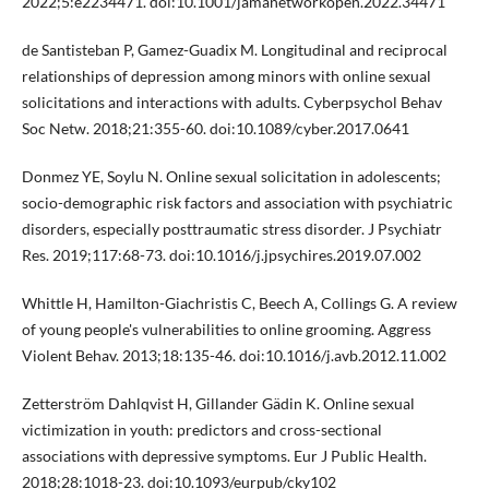
2022;5:e2234471. doi:10.1001/jamanetworkopen.2022.34471
de Santisteban P, Gamez-Guadix M. Longitudinal and reciprocal
relationships of depression among minors with online sexual
solicitations and interactions with adults. Cyberpsychol Behav
Soc Netw. 2018;21:355-60. doi:10.1089/cyber.2017.0641
Donmez YE, Soylu N. Online sexual solicitation in adolescents;
socio-demographic risk factors and association with psychiatric
disorders, especially posttraumatic stress disorder. J Psychiatr
Res. 2019;117:68-73. doi:10.1016/j.jpsychires.2019.07.002
Whittle H, Hamilton-Giachristis C, Beech A, Collings G. A review
of young people's vulnerabilities to online grooming. Aggress
Violent Behav. 2013;18:135-46. doi:10.1016/j.avb.2012.11.002
Zetterström Dahlqvist H, Gillander Gädin K. Online sexual
victimization in youth: predictors and cross-sectional
associations with depressive symptoms. Eur J Public Health.
2018;28:1018-23. doi:10.1093/eurpub/cky102