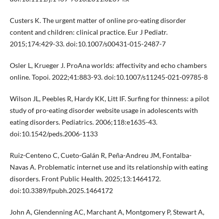
Custers K. The urgent matter of online pro-eating disorder
content and children: clinical practice. Eur J Pediatr.
2015;174:429-33. doi:10.1007/s00431-015-2487-7
Osler L, Krueger J. ProAna worlds: affectivity and echo chambers
online. Topoi. 2022;41:883-93. doi:10.1007/s11245-021-09785-8
Wilson JL, Peebles R, Hardy KK, Litt IF. Surfing for thinness: a pilot
study of pro-eating disorder website usage in adolescents with
eating disorders. Pediatrics. 2006;118:e1635-43.
doi:10.1542/peds.2006-1133
Ruiz-Centeno C, Cueto-Galán R, Peña-Andreu JM, Fontalba-
Navas A. Problematic internet use and its relationship with eating
disorders. Front Public Health. 2025;13:1464172.
doi:10.3389/fpubh.2025.1464172
John A, Glendenning AC, Marchant A, Montgomery P, Stewart A,