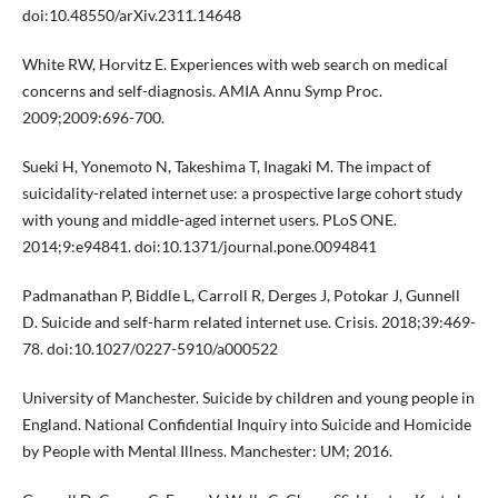
doi:10.48550/arXiv.2311.14648
White RW, Horvitz E. Experiences with web search on medical
concerns and self-diagnosis. AMIA Annu Symp Proc.
2009;2009:696-700.
Sueki H, Yonemoto N, Takeshima T, Inagaki M. The impact of
suicidality-related internet use: a prospective large cohort study
with young and middle-aged internet users. PLoS ONE.
2014;9:e94841. doi:10.1371/journal.pone.0094841
Padmanathan P, Biddle L, Carroll R, Derges J, Potokar J, Gunnell
D. Suicide and self-harm related internet use. Crisis. 2018;39:469-
78. doi:10.1027/0227-5910/a000522
University of Manchester. Suicide by children and young people in
England. National Confidential Inquiry into Suicide and Homicide
by People with Mental Illness. Manchester: UM; 2016.