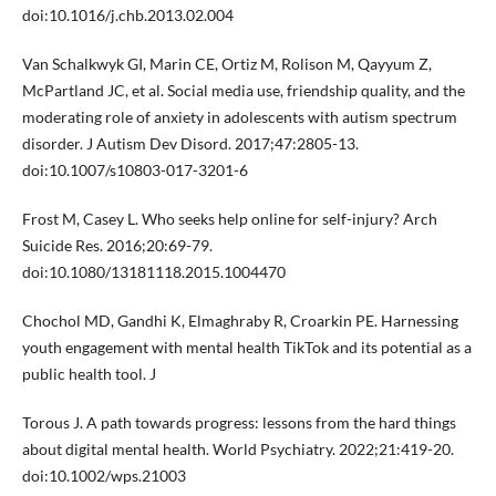
doi:10.1016/j.chb.2013.02.004
Van Schalkwyk GI, Marin CE, Ortiz M, Rolison M, Qayyum Z,
McPartland JC, et al. Social media use, friendship quality, and the
moderating role of anxiety in adolescents with autism spectrum
disorder. J Autism Dev Disord. 2017;47:2805-13.
doi:10.1007/s10803-017-3201-6
Frost M, Casey L. Who seeks help online for self-injury? Arch
Suicide Res. 2016;20:69-79.
doi:10.1080/13181118.2015.1004470
Chochol MD, Gandhi K, Elmaghraby R, Croarkin PE. Harnessing
youth engagement with mental health TikTok and its potential as a
public health tool. J
Torous J. A path towards progress: lessons from the hard things
about digital mental health. World Psychiatry. 2022;21:419-20.
doi:10.1002/wps.21003