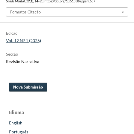
Saúde Mental
,
12
(1), 14–23. https://doi.org/10.51338/rppsm.657
Formatos Citação
Edição
Vol. 12 N.º 1 (2026)
Secção
Revisão Narrativa
Nova Submissão
Idioma
English
Português