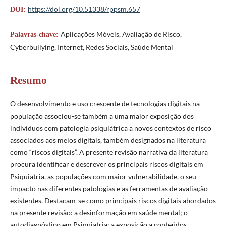
https://doi.org/10.51338/rppsm.657
DOI:
Aplicações Móveis, Avaliação de Risco,
Palavras-chave:
Cyberbullying, Internet, Redes Sociais, Saúde Mental
Resumo
O desenvolvimento e uso crescente de tecnologias digitais na
população associou-se também a uma maior exposição dos
indivíduos com patologia psiquiátrica a novos contextos de risco
associados aos meios digitais, também designados na literatura
como “riscos digitais”. A presente revisão narrativa da literatura
procura identificar e descrever os principais riscos digitais em
Psiquiatria, as populações com maior vulnerabilidade, o seu
impacto nas diferentes patologias e as ferramentas de avaliação
existentes. Destacam-se como principais riscos digitais abordados
na presente revisão: a desinformação em saúde mental; o
autodiagnóstico em Psiquiatria; a exposição a conteúdos