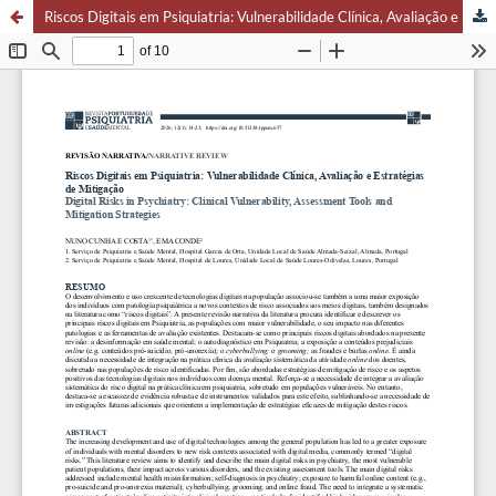
Riscos Digitais em Psiquiatria: Vulnerabilidade Clínica, Avaliação e Estratégias de Mitigação