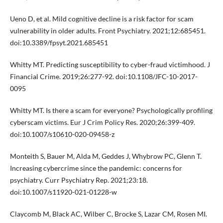
Ueno D, et al. Mild cognitive decline is a risk factor for scam
vulnerability in older adults. Front Psychiatry. 2021;12:685451.
doi:10.3389/fpsyt.2021.685451
Whitty MT. Predicting susceptibility to cyber-fraud victimhood. J
Financial Crime. 2019;26:277-92. doi:10.1108/JFC-10-2017-
0095
Whitty MT. Is there a scam for everyone? Psychologically profiling
cyberscam victims. Eur J Crim Policy Res. 2020;26:399-409.
doi:10.1007/s10610-020-09458-z
Monteith S, Bauer M, Alda M, Geddes J, Whybrow PC, Glenn T.
Increasing cybercrime since the pandemic: concerns for
psychiatry. Curr Psychiatry Rep. 2021;23:18.
doi:10.1007/s11920-021-01228-w
Claycomb M, Black AC, Wilber C, Brocke S, Lazar CM, Rosen MI.