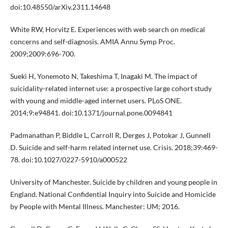
doi:10.48550/arXiv.2311.14648
White RW, Horvitz E. Experiences with web search on medical
concerns and self-diagnosis. AMIA Annu Symp Proc.
2009;2009:696-700.
Sueki H, Yonemoto N, Takeshima T, Inagaki M. The impact of
suicidality-related internet use: a prospective large cohort study
with young and middle-aged internet users. PLoS ONE.
2014;9:e94841. doi:10.1371/journal.pone.0094841
Padmanathan P, Biddle L, Carroll R, Derges J, Potokar J, Gunnell
D. Suicide and self-harm related internet use. Crisis. 2018;39:469-
78. doi:10.1027/0227-5910/a000522
University of Manchester. Suicide by children and young people in
England. National Confidential Inquiry into Suicide and Homicide
by People with Mental Illness. Manchester: UM; 2016.