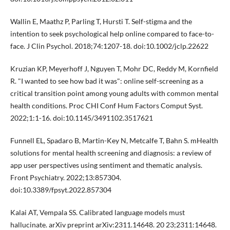
Wallin E, Maathz P, Parling T, Hursti T. Self-stigma and the
intention to seek psychological help online compared to face-to-
face. J Clin Psychol. 2018;74:1207-18. doi:10.1002/jclp.22622
Kruzian KP, Meyerhoff J, Nguyen T, Mohr DC, Reddy M, Kornfield
R. "I wanted to see how bad it was": online self-screening as a
critical transition point among young adults with common mental
health conditions. Proc CHI Conf Hum Factors Comput Syst.
2022;1:1-16. doi:10.1145/3491102.3517621
Funnell EL, Spadaro B, Martin-Key N, Metcalfe T, Bahn S. mHealth
solutions for mental health screening and diagnosis: a review of
app user perspectives using sentiment and thematic analysis.
Front Psychiatry. 2022;13:857304.
doi:10.3389/fpsyt.2022.857304
Kalai AT, Vempala SS. Calibrated language models must
hallucinate. arXiv preprint arXiv:2311.14648. 20 23;2311:14648.