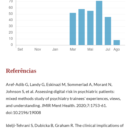
Referências
Aref-Adib G, Landy G, Eskinazi M, Sommerlad A, Morant N,
Johnson S, et al. Assessing digital risk in psychiatric patients:
mixed methods study of psychiatry trainees' experiences, views,
and understanding. JMIR Ment Health. 2020;7:1753-61.
doi:10.2196/19008
Idelji-Tehrani S, Dubicka B, Graham R. The clinical implications of