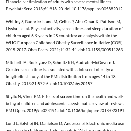
Financial victimization of adults with severe mental illness.
Psychiatr Serv. 2013;64:918-20. doi:10.1176/appi.ps.005882012
Whiting S, Buonricristano M, Gelius P, Abu-Omar K, Pattison M,
Hyska J, et al. Physical activity, screen time, and sleep duration of
children aged 6-9 years in 25 countries: an analysis within the
WHO European Childhood Obesity Surveillance Initiative (COSI)
2015-2017. Obes Facts. 2021;14:32-44. doi:10.1159/000511263
Mitchell JA, Rodriguez D, Schmitz KH, Audrain-McGovern J.
Greater screen time is associated with adolescent obesity: a
longitudinal study of the BMI distribution from ages 14 to 18.
Obesity. 2013;21:572-5. doi:10.1002/oby.20157
Stiglic N, Viner RM. Effects of screen time on the health and well-
being of children and adolescents: a systematic review of reviews.
BMJ Open. 2019;9:e023191. doi:10.1136/bmjopen-2018-023191
Lund L, Solvhoj IN, Danielsen D, Andersen S. Electronic media use
and sleep in children and adolescents in Western countries: a