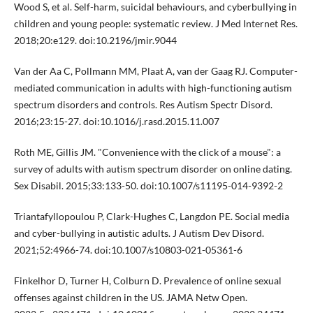
Wood S, et al. Self-harm, suicidal behaviours, and cyberbullying in
children and young people: systematic review. J Med Internet Res.
2018;20:e129. doi:10.2196/jmir.9044
Van der Aa C, Pollmann MM, Plaat A, van der Gaag RJ. Computer-
mediated communication in adults with high-functioning autism
spectrum disorders and controls. Res Autism Spectr Disord.
2016;23:15-27. doi:10.1016/j.rasd.2015.11.007
Roth ME, Gillis JM. "Convenience with the click of a mouse": a
survey of adults with autism spectrum disorder on online dating.
Sex Disabil. 2015;33:133-50. doi:10.1007/s11195-014-9392-2
Triantafyllopoulou P, Clark-Hughes C, Langdon PE. Social media
and cyber-bullying in autistic adults. J Autism Dev Disord.
2021;52:4966-74. doi:10.1007/s10803-021-05361-6
Finkelhor D, Turner H, Colburn D. Prevalence of online sexual
offenses against children in the US. JAMA Netw Open.