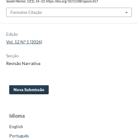
Saúde Mental
,
12
(1), 14–23. https://doi.org/10.51338/rppsm.657
Formatos Citação
Edição
Vol. 12 N.º 1 (2026)
Secção
Revisão Narrativa
Nova Submissão
Idioma
English
Português