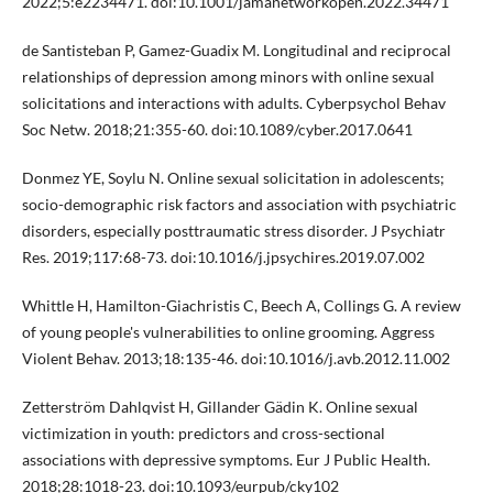
2022;5:e2234471. doi:10.1001/jamanetworkopen.2022.34471
de Santisteban P, Gamez-Guadix M. Longitudinal and reciprocal
relationships of depression among minors with online sexual
solicitations and interactions with adults. Cyberpsychol Behav
Soc Netw. 2018;21:355-60. doi:10.1089/cyber.2017.0641
Donmez YE, Soylu N. Online sexual solicitation in adolescents;
socio-demographic risk factors and association with psychiatric
disorders, especially posttraumatic stress disorder. J Psychiatr
Res. 2019;117:68-73. doi:10.1016/j.jpsychires.2019.07.002
Whittle H, Hamilton-Giachristis C, Beech A, Collings G. A review
of young people's vulnerabilities to online grooming. Aggress
Violent Behav. 2013;18:135-46. doi:10.1016/j.avb.2012.11.002
Zetterström Dahlqvist H, Gillander Gädin K. Online sexual
victimization in youth: predictors and cross-sectional
associations with depressive symptoms. Eur J Public Health.
2018;28:1018-23. doi:10.1093/eurpub/cky102