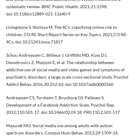
systematic review. BMC Public Health. 2021;21:1598.
doi:10.1186/s12889-021-11640-9
Livingstone S, Stoilova M. The 4Cs: classifying online risk to
children. CO:RE Short Report Series on Key Topics. 2021;CO:RE-
4Cs. doi:10.21241/ssoa.71817
Schou Andreassen C, Billieux J, Griffiths MD, Kuss DJ,
Demetrovics Z, Mazzoni E, et al. The relationship between
addictive use of social media and video games and symptoms of
psychiatric disorders: a large-scale cross-sectional study. Psychol
Addict Behav. 2016;30:252-62. doi:10.1037/adb0000160
Andreassen CS, Torsheim T, Brunborg GS, Pallesen S.
Development of a Facebook Addiction Scale. Psychol Rep.
2012;110:501-17. doi:10.2466/02.09.18. PR0.110.2.501-517
Mazurek MO. Social media use among adults with autism
spectrum disorders. Comput Hum Behav. 2013;29:1709-14.