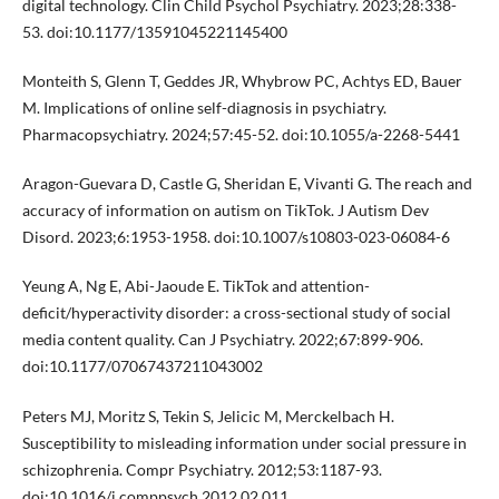
digital technology. Clin Child Psychol Psychiatry. 2023;28:338-
53. doi:10.1177/13591045221145400
Monteith S, Glenn T, Geddes JR, Whybrow PC, Achtys ED, Bauer
M. Implications of online self-diagnosis in psychiatry.
Pharmacopsychiatry. 2024;57:45-52. doi:10.1055/a-2268-5441
Aragon-Guevara D, Castle G, Sheridan E, Vivanti G. The reach and
accuracy of information on autism on TikTok. J Autism Dev
Disord. 2023;6:1953-1958. doi:10.1007/s10803-023-06084-6
Yeung A, Ng E, Abi-Jaoude E. TikTok and attention-
deficit/hyperactivity disorder: a cross-sectional study of social
media content quality. Can J Psychiatry. 2022;67:899-906.
doi:10.1177/07067437211043002
Peters MJ, Moritz S, Tekin S, Jelicic M, Merckelbach H.
Susceptibility to misleading information under social pressure in
schizophrenia. Compr Psychiatry. 2012;53:1187-93.
doi:10.1016/j.comppsych.2012.02.011