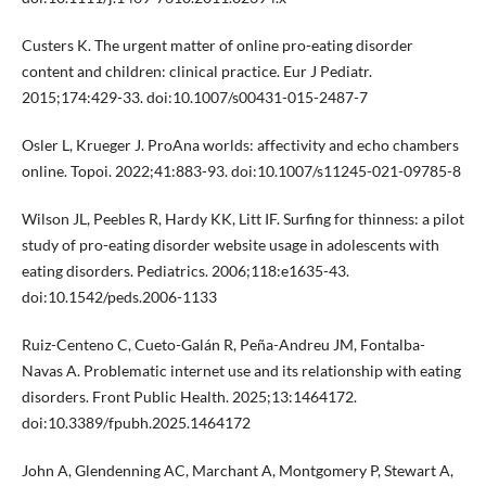
Custers K. The urgent matter of online pro-eating disorder
content and children: clinical practice. Eur J Pediatr.
2015;174:429-33. doi:10.1007/s00431-015-2487-7
Osler L, Krueger J. ProAna worlds: affectivity and echo chambers
online. Topoi. 2022;41:883-93. doi:10.1007/s11245-021-09785-8
Wilson JL, Peebles R, Hardy KK, Litt IF. Surfing for thinness: a pilot
study of pro-eating disorder website usage in adolescents with
eating disorders. Pediatrics. 2006;118:e1635-43.
doi:10.1542/peds.2006-1133
Ruiz-Centeno C, Cueto-Galán R, Peña-Andreu JM, Fontalba-
Navas A. Problematic internet use and its relationship with eating
disorders. Front Public Health. 2025;13:1464172.
doi:10.3389/fpubh.2025.1464172
John A, Glendenning AC, Marchant A, Montgomery P, Stewart A,