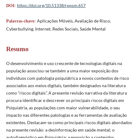
https://doi.org/10.51338/rppsm.657
DOI:
Aplicações Móveis, Avaliação de Risco,
Palavras-chave:
Cyberbullying, Internet, Redes Sociais, Saúde Mental
Resumo
O desenvolvimento e uso crescente de tecnologias digitais na
população associou-se também a uma maior exposição dos
indivíduos com patologia psiquiátrica a novos contextos de risco
associados aos meios digitais, também designados na literatura
como “riscos digitais”. A presente revisão narrativa da literatura
procura identificar e descrever os principais riscos digitais em
Psiquiatria, as populações com maior vulnerabilidade, o seu
impacto nas diferentes patologias e as ferramentas de avaliação
existentes. Destacam-se como principais riscos digitais abordados
na presente revisão: a desinformação em saúde mental; o
autodiagnóstico em Psiquiatria; a exposição a conteúdos