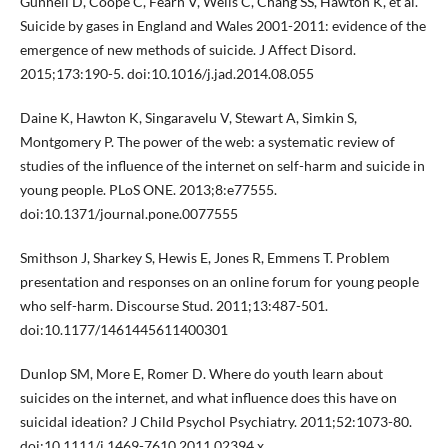
Gunnell D, Coope C, Fearn V, Wells C, Chang SS, Hawton K, et al.
Suicide by gases in England and Wales 2001-2011: evidence of the
emergence of new methods of suicide. J Affect Disord.
2015;173:190-5. doi:10.1016/j.jad.2014.08.055
Daine K, Hawton K, Singaravelu V, Stewart A, Simkin S,
Montgomery P. The power of the web: a systematic review of
studies of the influence of the internet on self-harm and suicide in
young people. PLoS ONE. 2013;8:e77555.
doi:10.1371/journal.pone.0077555
Smithson J, Sharkey S, Hewis E, Jones R, Emmens T. Problem
presentation and responses on an online forum for young people
who self-harm. Discourse Stud. 2011;13:487-501.
doi:10.1177/1461445611400301
Dunlop SM, More E, Romer D. Where do youth learn about
suicides on the internet, and what influence does this have on
suicidal ideation? J Child Psychol Psychiatry. 2011;52:1073-80.
doi:10.1111/j.1469-7610.2011.02394.x