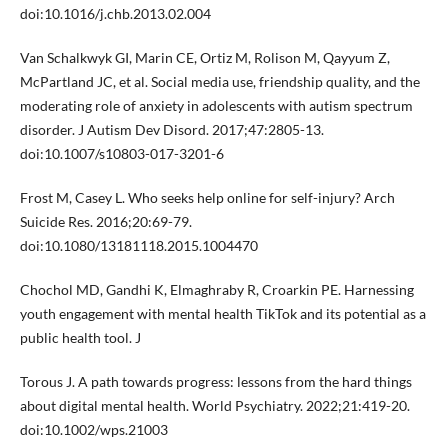
doi:10.1016/j.chb.2013.02.004
Van Schalkwyk GI, Marin CE, Ortiz M, Rolison M, Qayyum Z,
McPartland JC, et al. Social media use, friendship quality, and the
moderating role of anxiety in adolescents with autism spectrum
disorder. J Autism Dev Disord. 2017;47:2805-13.
doi:10.1007/s10803-017-3201-6
Frost M, Casey L. Who seeks help online for self-injury? Arch
Suicide Res. 2016;20:69-79.
doi:10.1080/13181118.2015.1004470
Chochol MD, Gandhi K, Elmaghraby R, Croarkin PE. Harnessing
youth engagement with mental health TikTok and its potential as a
public health tool. J
Torous J. A path towards progress: lessons from the hard things
about digital mental health. World Psychiatry. 2022;21:419-20.
doi:10.1002/wps.21003