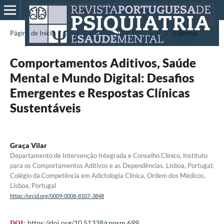
Página de Início
/
Arquivos
/
Vol. 12 N.º 1 (2026)
/
Editorial
Comportamentos Aditivos, Saúde
Mental e Mundo Digital: Desafios
Emergentes e Respostas Clínicas
Sustentáveis
Graça Vilar
Departamento de Intervenção Integrada e Conselho Clínico, Instituto
para os Comportamentos Aditivos e as Dependências, Lisboa, Portugal;
Colégio da Competência em Adictologia Clínica, Ordem dos Médicos,
Lisboa, Portugal
https://orcid.org/0009-0008-8107-3848
https://doi.org/10.51338/rppsm.699
DOI: