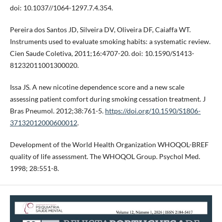
doi: 10.1037//1064-1297.7.4.354.
Pereira dos Santos JD, Silveira DV, Oliveira DF, Caiaffa WT.
Instruments used to evaluate smoking habits: a systematic review.
Cien Saude Coletiva, 2011;16:4707-20. doi: 10.1590/S1413-
81232011001300020.
Issa JS. A new nicotine dependence score and a new scale
assessing patient comfort during smoking cessation treatment. J
Bras Pneumol. 2012;38:761-5.
https://doi.org/10.1590/S1806-
37132012000600012
.
Development of the World Health Organization WHOQOL-BREF
quality of life assessment. The WHOQOL Group. Psychol Med.
1998; 28:551-8.