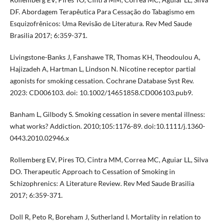
DF. Abordagem Terapêutica Para Cessação do Tabagismo em
Esquizofrênicos: Uma Revisão de Literatura. Rev Med Saude
Brasilia 2017; 6:359-371.
Livingstone-Banks J, Fanshawe TR, Thomas KH, Theodoulou A,
Hajizadeh A, Hartman L, Lindson N. Nicotine receptor partial
agonists for smoking cessation. Cochrane Database Syst Rev.
2023: CD006103. doi: 10.1002/14651858.CD006103.pub9.
Banham L, Gilbody S. Smoking cessation in severe mental illness:
what works? Addiction. 2010;105:1176-89. doi:10.1111/j.1360-
0443.2010.02946.x
Rollemberg EV, Pires TO, Cintra MM, Correa MC, Aguiar LL, Silva
DO. Therapeutic Approach to Cessation of Smoking in
Schizophrenics: A Literature Review. Rev Med Saude Brasilia
2017; 6:359-371.
Doll R, Peto R, Boreham J, Sutherland I. Mortality in relation to