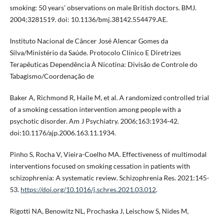
smoking: 50 years’ observations on male British doctors. BMJ.
2004;3281519. doi: 10.1136/bmj.38142.554479.AE.
Instituto Nacional de Câncer José Alencar Gomes da
Silva/Ministério da Saúde. Protocolo Clínico E Diretrizes
Terapêuticas Dependência À Nicotina: Divisão de Controle do
Tabagismo/Coordenação de
Baker A, Richmond R, Haile M, et al. A randomized controlled trial
of a smoking cessation intervention among people with a
psychotic disorder. Am J Psychiatry. 2006;163:1934-42.
doi:10.1176/ajp.2006.163.11.1934.
Pinho S, Rocha V, Vieira-Coelho MA. Effectiveness of multimodal
interventions focused on smoking cessation in patients with
schizophrenia: A systematic review. Schizophrenia Res. 2021:145-
53.
https://doi.org/10.1016/j.schres.2021.03.012
.
Rigotti NA, Benowitz NL, Prochaska J, Leischow S, Nides M,