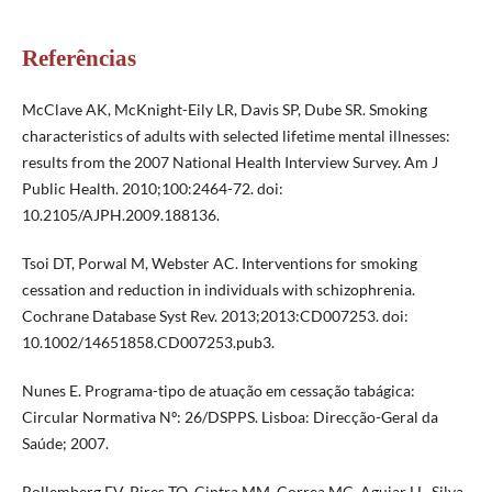
Referências
McClave AK, McKnight-Eily LR, Davis SP, Dube SR. Smoking
characteristics of adults with selected lifetime mental illnesses:
results from the 2007 National Health Interview Survey. Am J
Public Health. 2010;100:2464-72. doi:
10.2105/AJPH.2009.188136.
Tsoi DT, Porwal M, Webster AC. Interventions for smoking
cessation and reduction in individuals with schizophrenia.
Cochrane Database Syst Rev. 2013;2013:CD007253. doi:
10.1002/14651858.CD007253.pub3.
Nunes E. Programa-tipo de atuação em cessação tabágica:
Circular Normativa Nº: 26/DSPPS. Lisboa: Direcção-Geral da
Saúde; 2007.
Rollemberg EV, Pires TO, Cintra MM, Correa MC, Aguiar LL, Silva