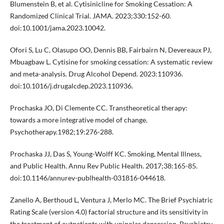
Blumenstein B, et al. Cytisinicline for Smoking Cessation: A
Randomized Clinical Trial. JAMA. 2023;330:152-60.
doi:10.1001/jama.2023.10042.
Ofori S, Lu C, Olasupo OO, Dennis BB, Fairbairn N, Devereaux PJ,
Mbuagbaw L. Cytisine for smoking cessation: A systematic review
and meta-analysis. Drug Alcohol Depend. 2023:110936.
doi:10.1016/j.drugalcdep.2023.110936.
Prochaska JO, Di Clemente CC. Transtheoretical therapy:
towards a more integrative model of change.
Psychotherapy.1982;19:276-288.
Prochaska JJ, Das S, Young-Wolff KC. Smoking, Mental Illness,
and Public Health. Annu Rev Public Health. 2017;38:165-85.
doi:10.1146/annurev-publhealth-031816-044618.
Zanello A, Berthoud L, Ventura J, Merlo MC. The Brief Psychiatric
Rating Scale (version 4.0) factorial structure and its sensitivity in
the treatment of outpatients with unipolar depression. Psychiatry