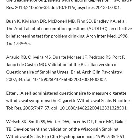
Res. 2013;210:626-33. doi:10.1016/j.psychres.2013.07.001.
Bush K, Kivlahan DR, McDonell MB, Fihn SD, Bradley KA, et al.
The Audit alcohol consumption questions (AUDIT-C): an effective
brief screening test for problem drinking. Arch Inter Med. 1998,
16: 1789-95.
Araujo RB, Oliveira MS, Duarte Moraes JF, Pedroso RS, Port F,
Tanori de Castro MG. Validation of the Brazilian version of
Questionnaire of Smoking Urges- Brief. Arch Clin Psychiatry.
2007;34. doi: 10.1590/S0101-60832007000400002.
Etter J. A self-administered questionnaire to measure cigarette
withdrawal symptoms: the Cigarette Withdrawal Scale. Nicotine
Tob Res. 2005;7:47-57. doi: 10.1080/14622200412331328501.
Welsch SK, Smith SS, Wetter DW, Jorenby DE, Fiore MC, Baker
TB. Development and validation of the Wisconsin Smoking
Withdrawal Scale. Exp Clin Psychopharmacol. 1999;7:354-61.