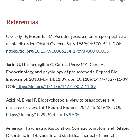
Referências
O’Grady JP, Rosenthal M. Pseudocyesis: a modern perspective on
an old disorder. Obstet Gynecol Surv 1989;44:500–511. DOI:
https://doi.org/10.1097/00006254-198907000-00003
Tarín JJ, Hermenegildo C, García-Pérez MA, Cano A.
Endocrinology and physiology of pseudocyesis. Reprod Biol
Endocrinol. 2013;May 14;11:39. doi: 10.1186/1477-7827-11-39.
DOI:
https://doi.org/10.1186/1477-7827-11-39
Azizi M, Elyasi F. Biopsychosocial view to pseudocyesis: A
narrative review. Int J Reprod Biomed. 2017;15:535-42. DOI:
https://doi.org/10.29252/ijrm.15.9.535
American Psychiatric Association. Somatic Symptom and Related
Disorders. In: Diagnostic and statistical manual of mental