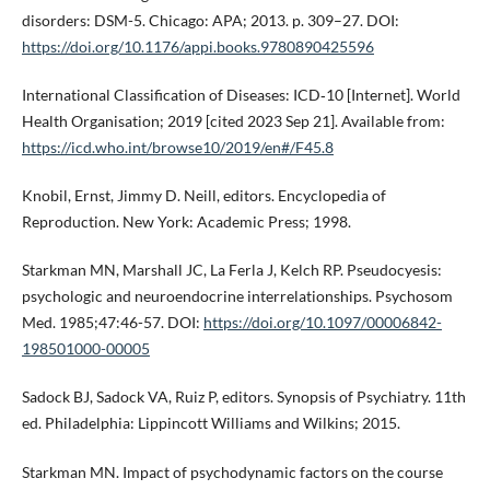
disorders: DSM-5. Chicago: APA; 2013. p. 309–27. DOI:
https://doi.org/10.1176/appi.books.9780890425596
International Classification of Diseases: ICD‐10 [Internet]. World
Health Organisation; 2019 [cited 2023 Sep 21]. Available from:
https://icd.who.int/browse10/2019/en#/F45.8
Knobil, Ernst, Jimmy D. Neill, editors. Encyclopedia of
Reproduction. New York: Academic Press; 1998.
Starkman MN, Marshall JC, La Ferla J, Kelch RP. Pseudocyesis:
psychologic and neuroendocrine interrelationships. Psychosom
Med. 1985;47:46-57. DOI:
https://doi.org/10.1097/00006842-
198501000-00005
Sadock BJ, Sadock VA, Ruiz P, editors. Synopsis of Psychiatry. 11th
ed. Philadelphia: Lippincott Williams and Wilkins; 2015.
Starkman MN. Impact of psychodynamic factors on the course