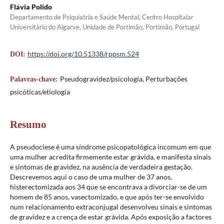
Flávia Polido
Departamento de Psiquiatria e Saúde Mental, Centro Hospitalar
Universitário do Algarve, Unidade de Portimão, Portimão, Portugal
https://doi.org/10.51338/rppsm.524
DOI:
Pseudogravidez/psicologia, Perturbações
Palavras-chave:
psicóticas/etiologia
Resumo
A pseudociese é uma síndrome psicopatológica incomum em que
uma mulher acredita firmemente estar grávida, e manifesta sinais
e sintomas de gravidez, na ausência de verdadeira gestação.
Descrevemos aqui o caso de uma mulher de 37 anos,
histerectomizada aos 34 que se encontrava a divorciar-se de um
homem de 85 anos, vasectomizado, e que após ter-se envolvido
num relacionamento extraconjugal desenvolveu sinais e sintomas
de gravidez e a crença de estar grávida. Após exposição a factores