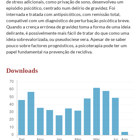
de stress adicionais, como privação de sono, desenvolveu um
episódio psicótico, centrado num delírio de gravidez. Foi
internada e tratada com antipsicóticos, com remissão total,
compatível com um diagnóstico de perturbação psicótica breve.
Quando a crença errónea de gravidez toma a forma de uma ideia
delirante, é possivelmente mais fácil de tratar do que como uma
ideia sobrevalorizada, ou pseudociese vera. Apesar de se saber
pouco sobre factores prognósticos, a psicoterapia pode ter um
papel fundamental na prevenção de recidiva.
Downloads