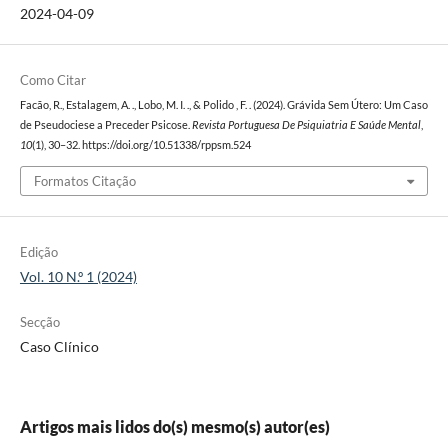
2024-04-09
Como Citar
Facão, R., Estalagem, A. ., Lobo, M. I. ., & Polido , F. . (2024). Grávida Sem Útero: Um Caso
de Pseudociese a Preceder Psicose.
Revista Portuguesa De Psiquiatria E Saúde Mental
,
10
(1), 30–32. https://doi.org/10.51338/rppsm.524
Formatos Citação
Edição
Vol. 10 N.º 1 (2024)
Secção
Caso Clínico
Artigos mais lidos do(s) mesmo(s) autor(es)