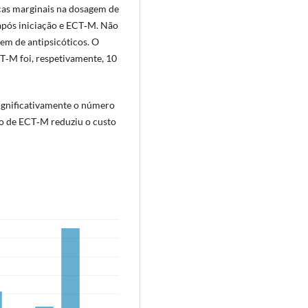
ças marginais na dosagem de
após iniciação e ECT‑M. Não
em de antipsicóticos. O
CT‑M foi, respetivamente, 10
ignificativamente o número
ão de ECT‑M reduziu o custo