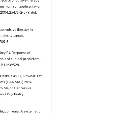
 Electroconvulsive therapy
ing from schizophrenia--an
. 2004;254:372-379. doi:
convulsive therapy in
nalysis. Lancet.
705-5
key BJ. Response of
is of clinical predictors. J
CP.14r09528.
Daskalakis ZJ, Downar J,et
ments (CANMAT) 2016
ith Major Depressive
an J Psychiatry.
.
hizophrenia: A systematic