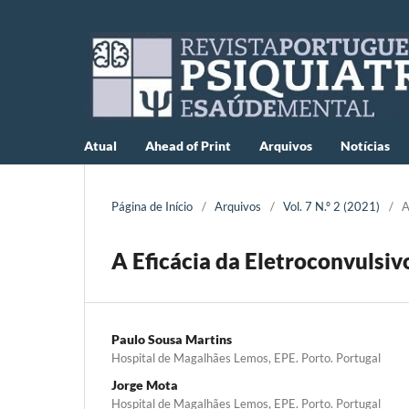
Atual
Ahead of Print
Arquivos
Notícias
Página de Início
/
Arquivos
/
Vol. 7 N.º 2 (2021)
/
A
A Eficácia da Eletroconvulsi
Paulo Sousa Martins
Hospital de Magalhães Lemos, EPE. Porto. Portugal
Jorge Mota
Hospital de Magalhães Lemos, EPE. Porto. Portugal