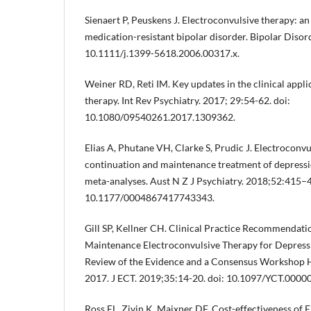
Sienaert P, Peuskens J. Electroconvulsive therapy: an
medication-resistant bipolar disorder. Bipolar Disor
10.1111/j.1399-5618.2006.00317.x.
Weiner RD, Reti IM. Key updates in the clinical appli
therapy. Int Rev Psychiatry. 2017; 29:54-62. doi:
10.1080/09540261.2017.1309362.
Elias A, Phutane VH, Clarke S, Prudic J. Electroconvu
continuation and maintenance treatment of depressi
meta-analyses. Aust N Z J Psychiatry. 2018;52:415–4
10.1177/0004867417743343.
Gill SP, Kellner CH. Clinical Practice Recommendati
Maintenance Electroconvulsive Therapy for Depres
Review of the Evidence and a Consensus Workshop H
2017. J ECT. 2019;35:14-20. doi: 10.1097/YCT.000
Ross EL, Zivin K, Maixner DF. Cost-effectiveness of 