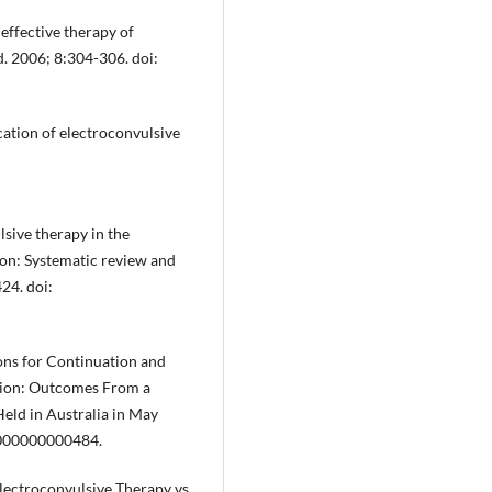
 effective therapy of
d. 2006; 8:304-306. doi:
cation of electroconvulsive
lsive therapy in the
on: Systematic review and
24. doi:
ons for Continuation and
sion: Outcomes From a
eld in Australia in May
0000000000484.
Electroconvulsive Therapy vs