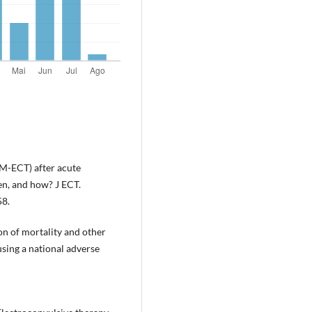
M-ECT) after acute
en, and how? J ECT.
58.
on of mortality and other
using a national adverse