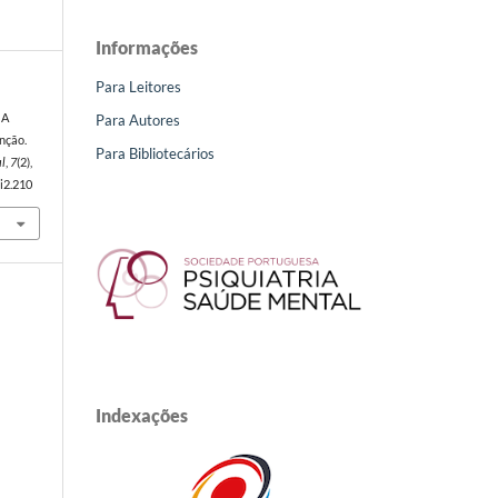
Informações
Para Leitores
Para Autores
 A
nção.
Para Bibliotecários
al
,
7
(2),
i2.210
Indexações