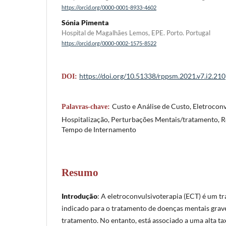
https://orcid.org/0000-0001-8933-4602
Sónia Pimenta
Hospital de Magalhães Lemos, EPE. Porto. Portugal
https://orcid.org/0000-0002-1575-8522
https://doi.org/10.51338/rppsm.2021.v7.i2.210
DOI:
Custo e Análise de Custo, Eletroconv
Palavras-chave:
Hospitalização, Perturbações Mentais/tratamento, R
Tempo de Internamento
Resumo
Introdução
: A eletroconvulsivoterapia (ECT) é um tr
indicado para o tratamento de doenças mentais grave
tratamento. No entanto, está associado a uma alta ta