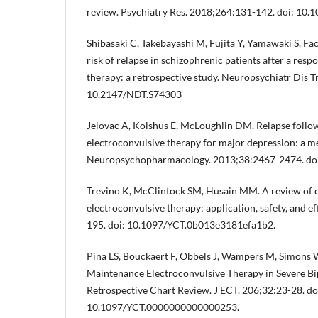
review. Psychiatry Res. 2018;264:131-142. doi: 10.1
Shibasaki C, Takebayashi M, Fujita Y, Yamawaki S. Fa
risk of relapse in schizophrenic patients after a resp
therapy: a retrospective study. Neuropsychiatr Dis T
10.2147/NDT.S74303
Jelovac A, Kolshus E, McLoughlin DM. Relapse follo
electroconvulsive therapy for major depression: a me
Neuropsychopharmacology. 2013;38:2467-2474. doi
Trevino K, McClintock SM, Husain MM. A review of 
electroconvulsive therapy: application, safety, and ef
195. doi: 10.1097/YCT.0b013e3181efa1b2.
Pina LS, Bouckaert F, Obbels J, Wampers M, Simons W,
Maintenance Electroconvulsive Therapy in Severe Bi
Retrospective Chart Review. J ECT. 206;32:23-28. do
10.1097/YCT.0000000000000253.