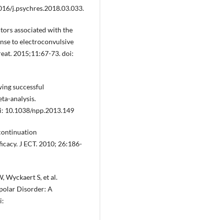
016/j.psychres.2018.03.033.
ctors associated with the
onse to electroconvulsive
reat. 2015;11:67-73. doi:
wing successful
ta-analysis.
: 10.1038/npp.2013.149
continuation
ficacy. J ECT. 2010; 26:186-
 Wyckaert S, et al.
polar Disorder: A
i: