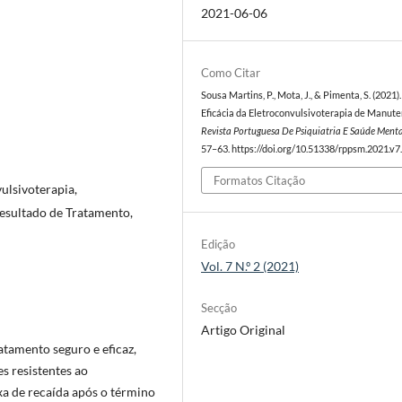
2021-06-06
Como Citar
Sousa Martins, P., Mota, J., & Pimenta, S. (2021).
Eficácia da Eletroconvulsivoterapia de Manute
Revista Portuguesa De Psiquiatria E Saúde Ment
57–63. https://doi.org/10.51338/rppsm.2021.v7.
Formatos Citação
ulsivoterapia,
esultado de Tratamento,
Edição
Vol. 7 N.º 2 (2021)
Secção
Artigo Original
atamento seguro e eficaz,
s resistentes ao
xa de recaída após o término