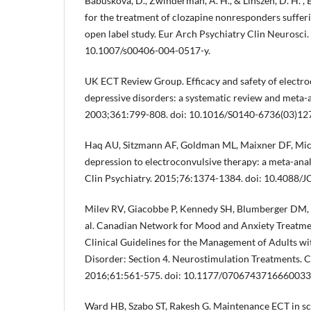
Babuskova, D., Zwinderman, A. H., & Linszen, D. H. ,
for the treatment of clozapine nonresponders suffer
open label study. Eur Arch Psychiatry Clin Neurosci
10.1007/s00406-004-0517-y.
UK ECT Review Group. Efficacy and safety of electro
depressive disorders: a systematic review and meta-a
2003;361:799-808. doi: 10.1016/S0140-6736(03)12
Haq AU, Sitzmann AF, Goldman ML, Maixner DF, Mic
depression to electroconvulsive therapy: a meta-analys
Clin Psychiatry. 2015;76:1374-1384. doi: 10.4088/J
Milev RV, Giacobbe P, Kennedy SH, Blumberger DM, 
al. Canadian Network for Mood and Anxiety Treat
Clinical Guidelines for the Management of Adults w
Disorder: Section 4. Neurostimulation Treatments. C
2016;61:561-575. doi: 10.1177/0706743716660033
Ward HB, Szabo ST, Rakesh G. Maintenance ECT in sc