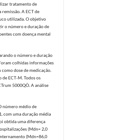
lizar tratamento de
a remissão. A ECT de
o utilizada. O objetivo
uzir o número e duração de
doentes com doença mental
parando o número e duração
 Foram colhidas informações
im como dose de medicação.
ão de ECT‑M. Todos os
CTrum 5000QÒ. A análise
 O número médio de
41, com uma duração média
oi obtida uma diferença
hospitalizações (Mdn= 2,0
m internamento (Mdn=86,0