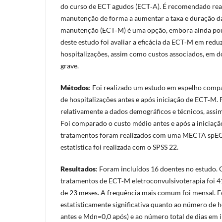
do curso de ECT agudos (ECT‑A). É recomendado rea
manutenção de forma a aumentar a taxa e duração d
manutenção (ECT‑M) é uma opção, embora ainda pouc
deste estudo foi avaliar a eficácia da ECT‑M em red
hospitalizações, assim como custos associados, em 
grave.
Métodos
: Foi realizado um estudo em espelho com
de hospitalizações antes e após iniciação de ECT‑M.
relativamente a dados demográficos e técnicos, ass
Foi comparado o custo médio antes e após a iniciaç
tratamentos foram realizados com uma MECTA spE
estatística foi realizada com o SPSS 22.
Resultados
: Foram incluídos 16 doentes no estudo.
tratamentos de ECT‑M eletroconvulsivoterapia foi 
de 23 meses. A frequência mais comum foi mensal. F
estatisticamente significativa quanto ao número de 
antes e Mdn=0,0 após) e ao número total de dias e