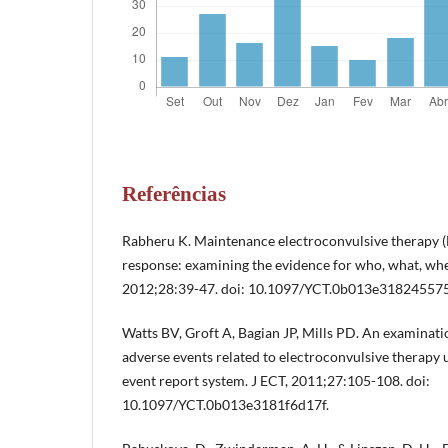
Referências
Rabheru K. Maintenance electroconvulsive therapy (
response: examining the evidence for who, what, wh
2012;28:39-47. doi: 10.1097/YCT.0b013e31824557
Watts BV, Groft A, Bagian JP, Mills PD. An examinati
adverse events related to electroconvulsive therapy 
event report system. J ECT, 2011;27:105-108. doi:
10.1097/YCT.0b013e3181f6d17f.